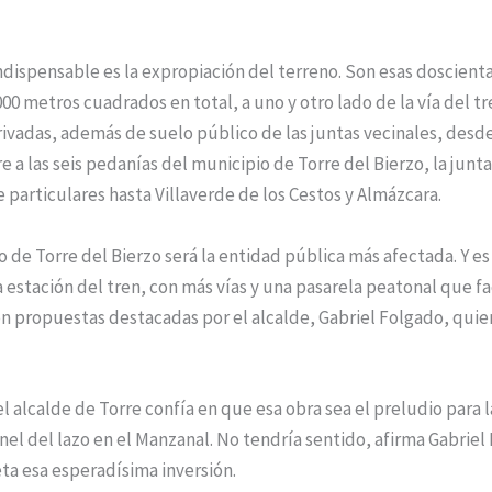
ispensable es la expropiación del terreno. Son esas doscienta
000 metros cuadrados en total, a uno y otro lado de la vía del t
ivadas, además de suelo público de las juntas vecinales, desd
 a las seis pedanías del municipio de Torre del Bierzo, la junta 
e particulares hasta Villaverde de los Cestos y Almázcara.
 Torre del Bierzo será la entidad pública más afectada. Y es 
a estación del tren, con más vías y una pasarela peatonal que fac
on propuestas destacadas por el alcalde, Gabriel Folgado, qui
l alcalde de Torre confía en que esa obra sea el preludio para l
nel del lazo en el Manzanal. No tendría sentido, afirma Gabrie
ta esa esperadísima inversión.