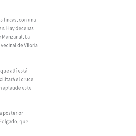
s fincas, con una
ren. Hay decenas
e Manzanal, La
vecinal de Viloria
que allí está
ilitará el cruce
en aplaude este
a posterior
l Folgado, que