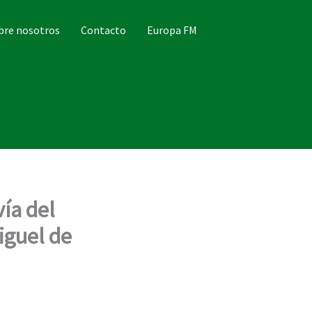
bre nosotros
Contacto
Europa FM
vía del
iguel de