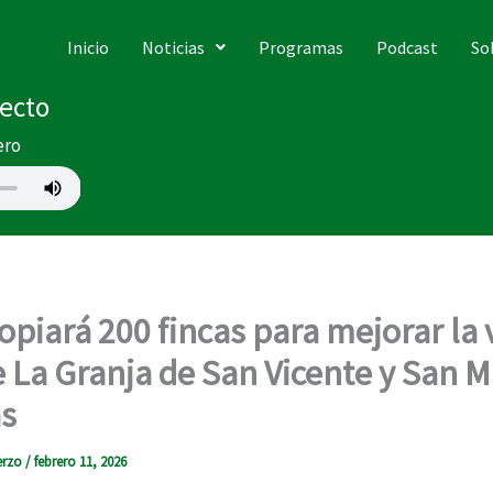
Inicio
Noticias
Programas
Podcast
So
recto
ero
opiará 200 fincas para mejorar la 
e La Granja de San Vicente y San M
as
erzo
/
febrero 11, 2026