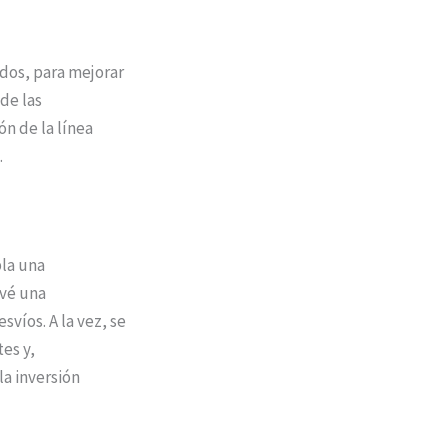
dos, para mejorar
de las
n de la línea
.
la una
evé una
svíos. A la vez, se
es y,
la inversión