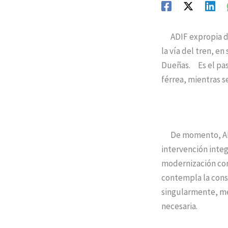
ADIF expropia dos
la vía del tren, e
Dueñas. Es el pas
férrea, mientras se
De momento, ADIF,
intervención integ
modernización con e
contempla la conso
singularmente, mej
necesaria.