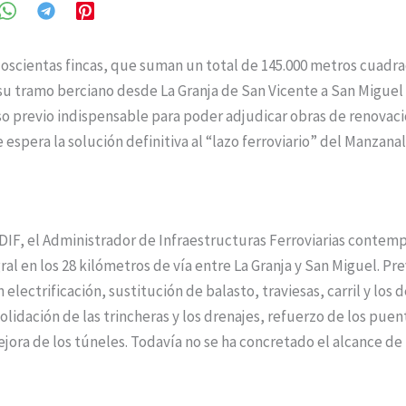
cientas fincas, que suman un total de 145.000 metros cuadra
n su tramo berciano desde La Granja de San Vicente a San Miguel 
o previo indispensable para poder adjudicar obras de renovació
 espera la solución definitiva al “lazo ferroviario” del Manzanal
 el Administrador de Infraestructuras Ferroviarias contemp
ral en los 28 kilómetros de vía entre La Granja y San Miguel. Pr
lectrificación, sustitución de balasto, traviesas, carril y los de
lidación de las trincheras y los drenajes, refuerzo de los puent
ora de los túneles. Todavía no se ha concretado el alcance de 