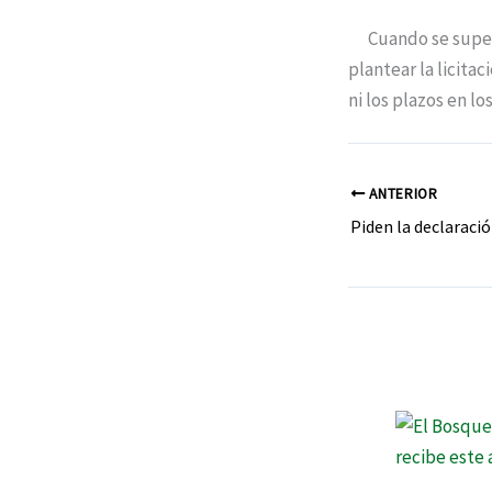
Cuando se supere 
plantear la licita
ni los plazos en l
ANTERIOR