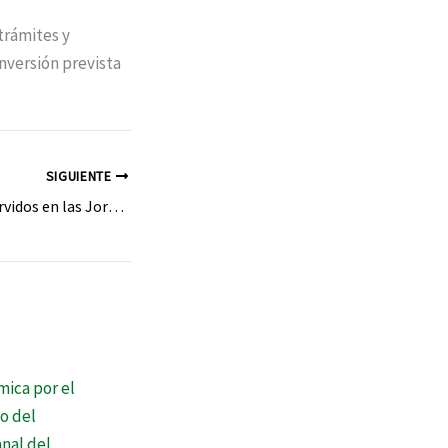
trámites y
inversión prevista
SIGUIENTE
Suben los menús servidos en las Jornadas Gastronómicas y bajan las personas que pasaron por el Centro de Recepción de Médulas