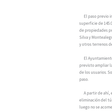
El paso previo ind
superficie de 145.
de propiedades pr
Silva y Montealegre
y otros terrenos d
El Ayuntamiento de
previsto ampliar l
de los usuarios. S
paso.
A partir de ahí, e
eliminación del tú
luego no se acome