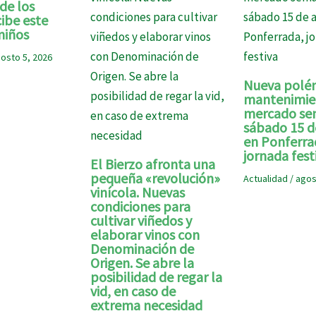
de los
ibe este
niños
osto 5, 2026
Nueva polém
mantenimie
mercado se
sábado 15 d
en Ponferra
jornada fest
El Bierzo afronta una
pequeña «revolución»
Actualidad
/
agos
vinícola. Nuevas
condiciones para
cultivar viñedos y
elaborar vinos con
Denominación de
Origen. Se abre la
posibilidad de regar la
vid, en caso de
extrema necesidad