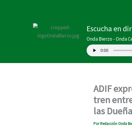
Ir
al
contenido
Escucha en di
Onda Bierzo - Onda C
ADIF expr
tren entr
las Dueñ
Por
Redacción Onda Bi