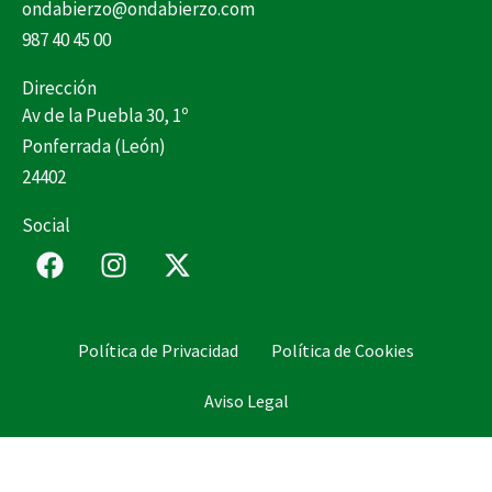
ondabierzo@ondabierzo.com
987 40 45 00
Dirección
Av de la Puebla 30, 1º
Ponferrada (León)
24402
Social
F
I
X
a
n
-
c
s
t
e
t
w
Política de Privacidad
Política de Cookies
b
a
i
o
g
t
Aviso Legal
o
r
t
k
a
e
m
r