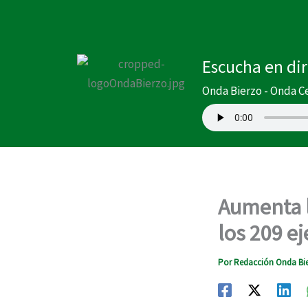
Ir
al
contenido
Escucha en di
Onda Bierzo - Onda C
Aumenta l
los 209 e
Por
Redacción Onda Bi