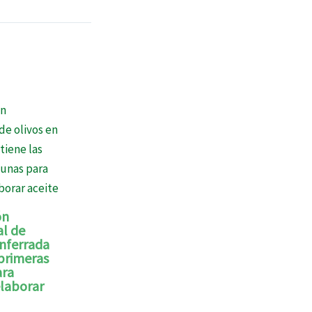
ón
l de
onferrada
 primeras
ara
laborar