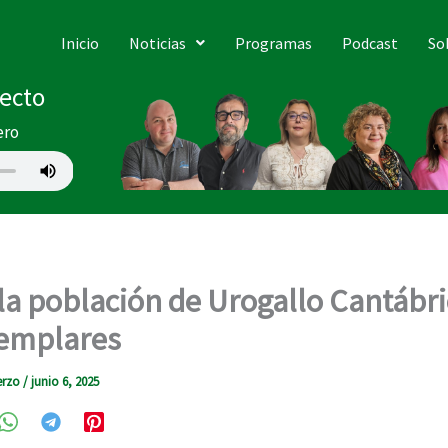
Inicio
Noticias
Programas
Podcast
So
recto
ero
a población de Urogallo Cantábri
jemplares
erzo
/
junio 6, 2025