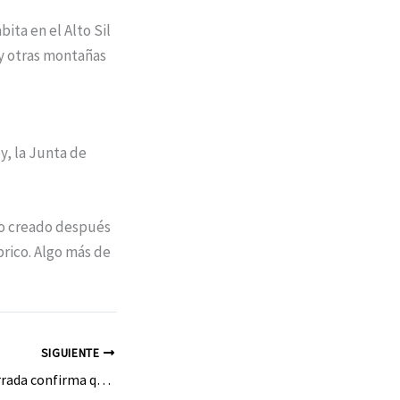
ita en el Alto Sil
 y otras montañas
, la Junta de
jo creado después
brico. Algo más de
SIGUIENTE
El alcalde de Ponferrada confirma que convocará el pleno extraordinario que solicita el PSOE