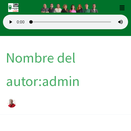
Buscar
Ir
Men
por:
al
contenido
Nombre del
autor:admin