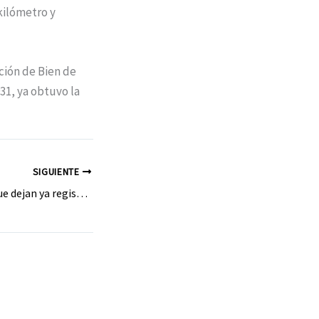
kilómetro y
ción de Bien de
931, ya obtuvo la
SIGUIENTE
Siguen las lluvias, que dejan ya registros de 300 litros por metro cuadrado este invierno