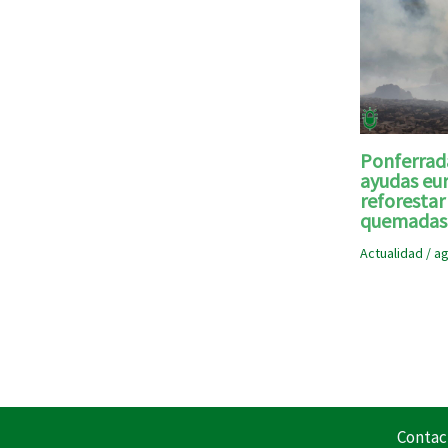
Ponferrad
ayudas eu
reforestar
quemadas 
Actualidad
/
ag
Contac