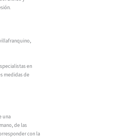
sión.
villafranquino,
specialistas en
es medidas de
e una
omano, de las
orresponder con la