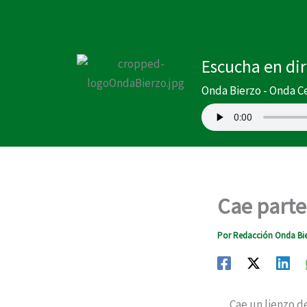
Ir
al
contenido
Escucha en di
Onda Bierzo - Onda C
Cae parte
Por
Redacción Onda Bi
Cae un lienzo de l