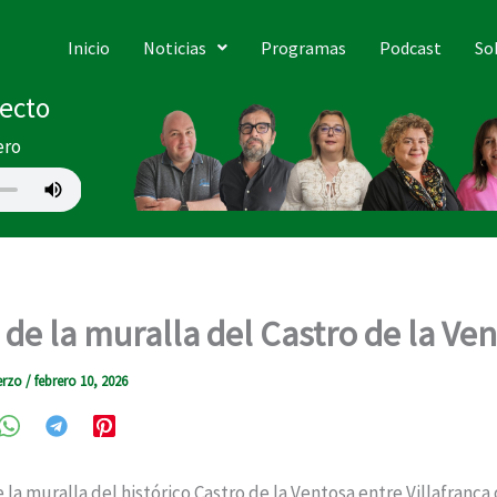
Inicio
Noticias
Programas
Podcast
So
recto
ero
 de la muralla del Castro de la Ve
erzo
/
febrero 10, 2026
a muralla del histórico Castro de la Ventosa entre Villafranca 