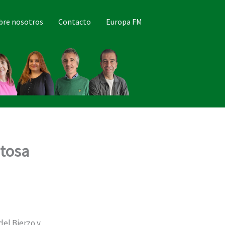
bre nosotros
Contacto
Europa FM
ntosa
del Bierzo y