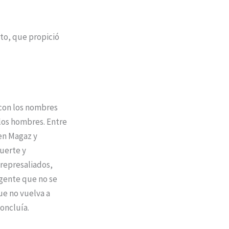
to, que propició
 con los nombres
llos hombres. Entre
 en Magaz y
uerte y
 represaliados,
 gente que no se
ue no vuelva a
oncluía.