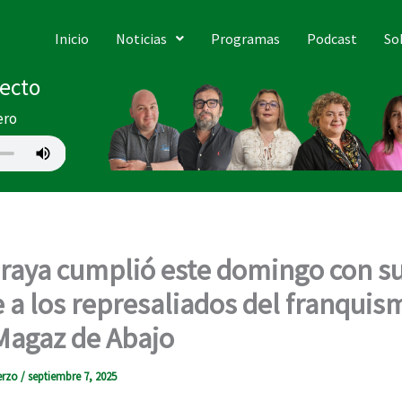
Inicio
Noticias
Programas
Podcast
So
recto
ero
aya cumplió este domingo con s
a los represaliados del franquism
Magaz de Abajo
erzo
/
septiembre 7, 2025