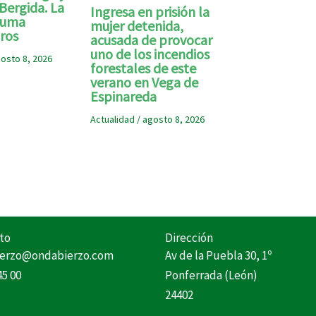
Bergida. La
Ingresa en prisión la
 suma
mujer detenida,
ros
acusada de provocar
uno de los incendios
osto 8, 2026
forestales de este
verano en Vega de
Espinareda
Actualidad
/
agosto 8, 2026
to
Dirección
erzo@ondabierzo.com
Av de la Puebla 30, 1º
45 00
Ponferrada (León)
24402