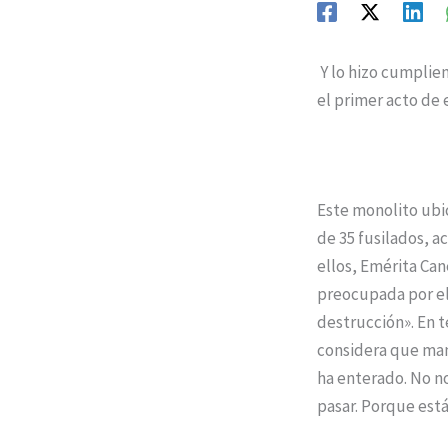
Y lo hizo cumplie
el primer acto de
Este monolito ubi
de 35 fusilados, a
ellos, Emérita Can
preocupada por el
destrucción». En t
considera que man
ha enterado. No n
pasar. Porque est