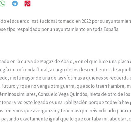
ndo el acuerdo institucional tomado en 2022 por su ayuntamien
 ese tipo respaldado por un ayuntamiento en toda España.
cado en la curva de Magaz de Abajo, y en el que luce una placa
cogía una ofrenda floral, a cargo de los descendientes de aque
edo, nieta mayor de una de las víctimas a quienes se recuerda
 futuro y «que no venga otra guerra, que solo traen hambre, m
érminos similares, Consuelo Vega Quindós, nieta de otro de los
tener vivo este legado es una «obligación porque todavía hay
os tenemos que avergonzar y tenemos que reivindicarlo para q
á pasando exactamente igual que lo que contaba mil abuela», c