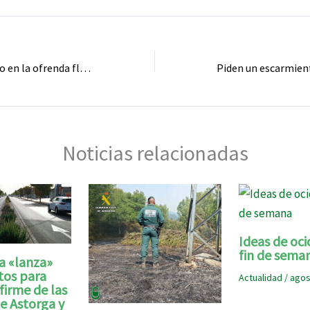
Homenaje póstumo en la ofrenda floral de los moteros a la Virgen de la Encina
Noticias relacionadas
Ideas de oci
fin de sema
a «lanza»
tos para
Actualidad
/
agos
firme de las
e Astorga y