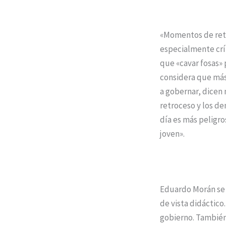
«Momentos de retr
especialmente crí
que «cavar fosas» 
considera que más
a gobernar, dicen
retroceso y los d
día es más peligro
joven».
Eduardo Morán se 
de vista didáctic
gobierno. También 