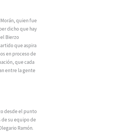
 Morán, quien fue
ber dicho que hay
 el Bierzo
artido que aspira
mos en proceso de
uación, que cada
an entre la gente
zo desde el punto
s de su equipo de
 Olegario Ramón.