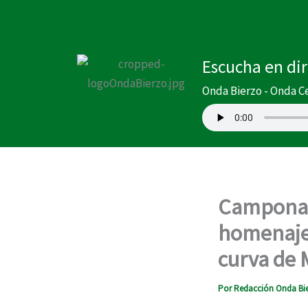
Ir
al
contenido
Escucha en di
Onda Bierzo - Onda C
Camponar
homenaje 
curva de 
Por
Redacción Onda Bi