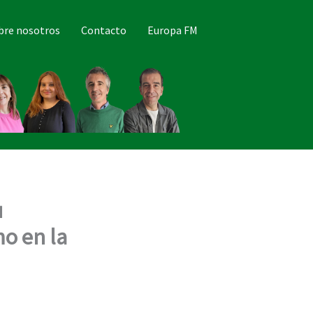
bre nosotros
Contacto
Europa FM
u
o en la