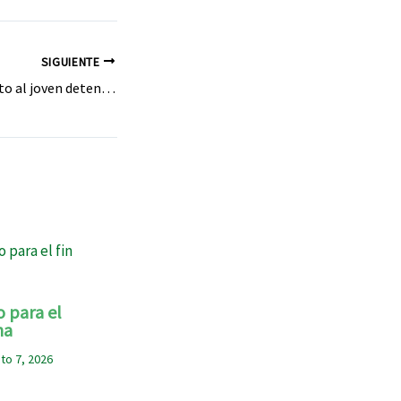
SIGUIENTE
Piden un escarmiento al joven detenido por pintarrajear fachadas, desde Camponaraya a Cuatrovientos: «que limpie lo que ensució».
o para el
na
to 7, 2026