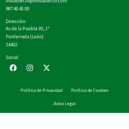
ondabierzo@ondabierzo.com
987 40 45 00
Dirección
Av de la Puebla 30, 1º
Ponferrada (León)
24402
Social
F
I
X
a
n
-
c
s
t
e
t
w
Política de Privacidad
Política de Cookies
b
a
i
o
g
t
Aviso Legal
o
r
t
k
a
e
m
r