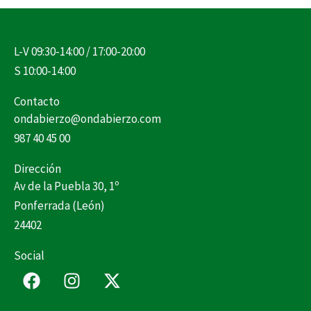
L-V 09:30-14:00 / 17:00-20:00
S 10:00-14:00
Contacto
ondabierzo@ondabierzo.com
987 40 45 00
Dirección
Av de la Puebla 30, 1º
Ponferrada (León)
24402
Social
F
I
X
a
n
-
c
s
t