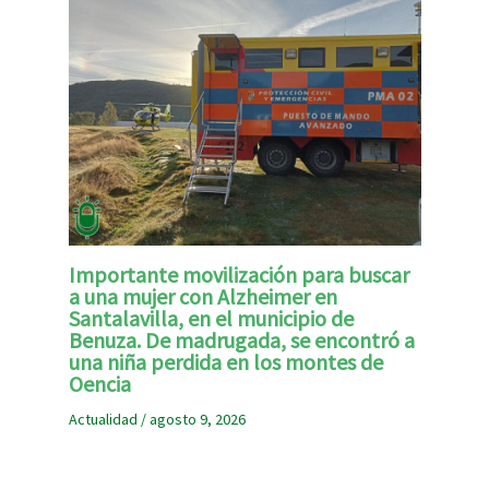
Importante movilización para buscar
a una mujer con Alzheimer en
Santalavilla, en el municipio de
Benuza. De madrugada, se encontró a
una niña perdida en los montes de
Oencia
Actualidad
/
agosto 9, 2026