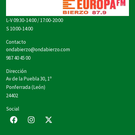
L-V 09:30-14:00 / 17:00-20:00
S 10:00-14:00
Contacto
ondabierzo@ondabierzo.com
987 40 45 00
Dirección
Av de la Puebla 30, 1º
Ponferrada (León)
24402
Social
F
I
X
a
n
-
c
s
t