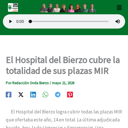
Ir
Men
al
contenido
El Hospital del Bierzo cubre la
totalidad de sus plazas MIR
Por
Redacción Onda Bierzo
/
mayo 21, 2026
El Hospital del Bierzo logra cubrir todas las plazas MIR
que ofertaba este año, 14 en total. La última adjudicada
ha sido, hoy, la de Urgencias y Emergencias. Una