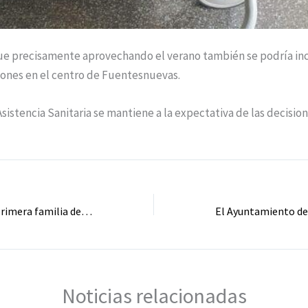
precisamente aprovechando el verano también se podría inco
ones en el centro de Fuentesnuevas.
stencia Sanitaria se mantiene a la expectativa de las decisio
Llega al Bierzo la primera familia del proyecto «Repuebla León». Vega de Valcarce recibe a seis personas de origen ecuatoriano
Noticias relacionadas