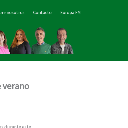
bre nosotros
Contacto
Europa FM
e verano
les durante este