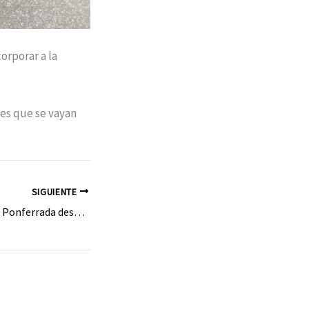
rporar a la
nes que se vayan
SIGUIENTE
El Ayuntamiento de Ponferrada desbloquea la intervención prevista en los Jardines del Sil