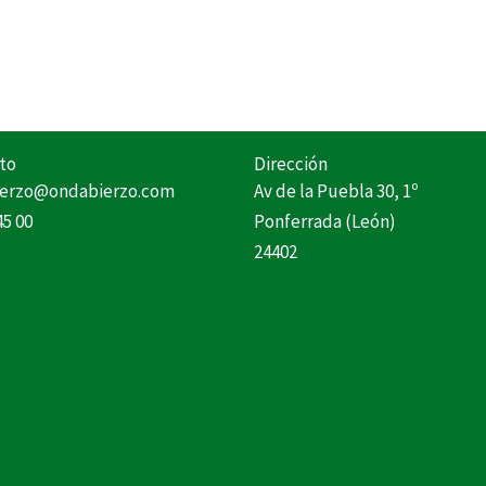
to
Dirección
erzo@ondabierzo.com
Av de la Puebla 30, 1º
45 00
Ponferrada (León)
24402