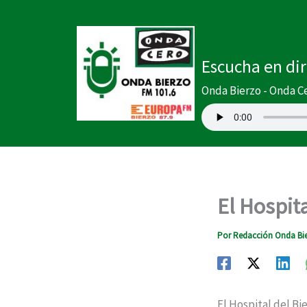
Ir
al
contenido
Escucha en di
Onda Bierzo - Onda C
El Hospit
Por
Redacción Onda Bi
El Hospital del Bi