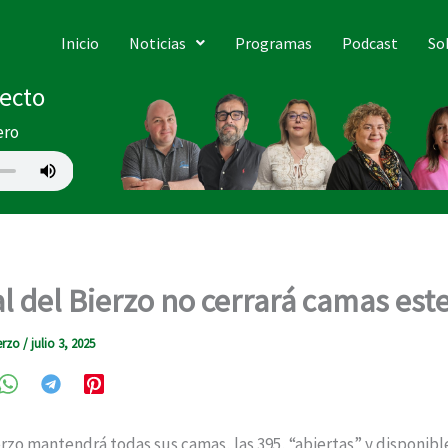
Inicio
Noticias
Programas
Podcast
So
recto
ero
al del Bierzo no cerrará camas est
erzo
/
julio 3, 2025
erzo mantendrá todas sus camas, las 395, “abiertas” y disponib