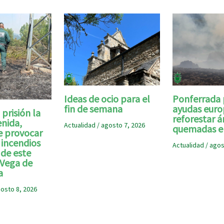
Ideas de ocio para el
Ponferrada 
fin de semana
ayudas euro
 prisión la
reforestar á
nida,
Actualidad
/
agosto 7, 2026
quemadas e
e provocar
 incendios
Actualidad
/
agos
 de este
 Vega de
a
osto 8, 2026