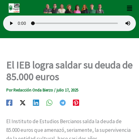
Ir
Men
al
contenido
El IEB logra saldar su deuda de
85.000 euros
Por
Redacción Onda Bierzo
/
julio 17, 2025
El Instituto de Estudios Bercianos salda la deuda de
85.000 euros que amenazó, seriamente, la supervivencia
de la entidad cultural, hace casi dos años.