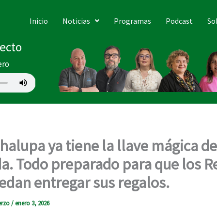
Inicio
Noticias
Programas
Podcast
So
recto
ero
halupa ya tiene la llave mágica de
a. Todo preparado para que los R
dan entregar sus regalos.
erzo
/
enero 3, 2026