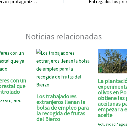
Los «Héroes del Bierzo» protagonizan el singular calendario de los sellos de calidad en formato cómic
Noticias relacionadas
eres con un
La plantaci
orestal que
experimenta
ntrolado
olivos en P
Los trabajadores
obtiene las
osto 6, 2026
extranjeros llenan la
aceitunas p
bolsa de empleo para
empezar a e
la recogida de frutas
aceite
del Bierzo
Actualidad
/
agos