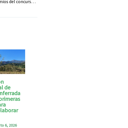
Entregados los premios del concurso navideño en Carracedelo y Villafranca del Bierzo
ón
l de
onferrada
 primeras
ara
laborar
to 6, 2026