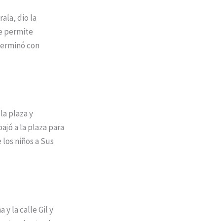
ala, dio la
ue permite
Terminó con
la plaza y
jó a la plaza para
 los niños a Sus
y la calle Gil y