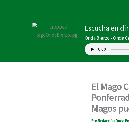
Ir
al
contenido
Escucha en di
Onda Bierzo - Onda C
El Mago C
Ponferrad
Magos pue
Por
Redacción Onda Bi