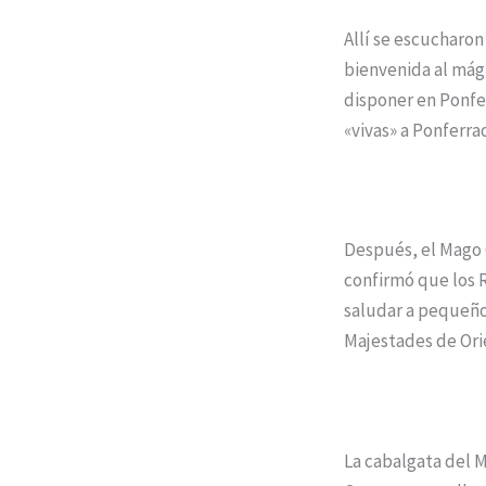
Allí se escucharon
bienvenida al mág
disponer en Ponfe
«vivas» a Ponferra
Después, el Mago C
confirmó que los R
saludar a pequeños
Majestades de Ori
La cabalgata del Ma