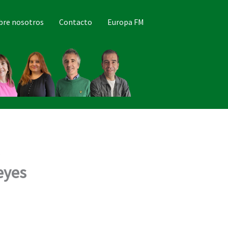
bre nosotros
Contacto
Europa FM
eyes