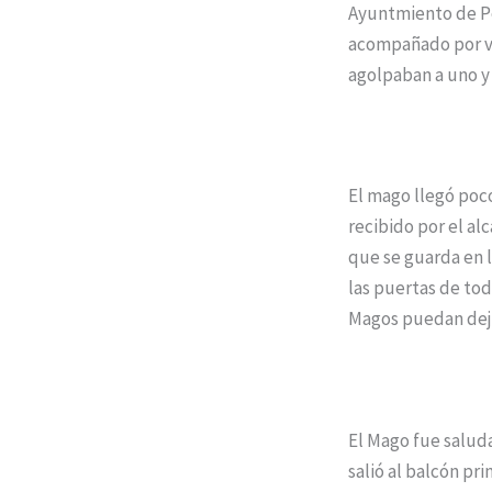
Ayuntmiento de Po
acompañado por va
agolpaban a uno y 
El mago llegó poco
recibido por el al
que se guarda en l
las puertas de tod
Magos puedan dejar
El Mago fue saluda
salió al balcón pri