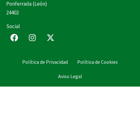
Ponferrada (León)
24402
Social
F
I
X
a
n
-
c
s
t
e
t
w
Política de Privacidad
Política de Cookies
b
a
i
o
g
t
Aviso Legal
o
r
t
k
a
e
m
r