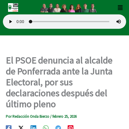
Ir
Men
al
contenido
El PSOE denuncia al alcalde
de Ponferrada ante la Junta
Electoral, por sus
declaraciones después del
último pleno
Por
Redacción Onda Bierzo
/
febrero 25, 2026