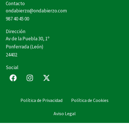
Contacto
ondabierzo@ondabierzo.com
987 40 45 00
Dirección
Av de la Puebla 30, 1º
Ponferrada (León)
24402
Social
F
I
X
a
n
-
c
s
t
e
t
w
Política de Privacidad
Política de Cookies
b
a
i
o
g
t
Aviso Legal
o
r
t
k
a
e