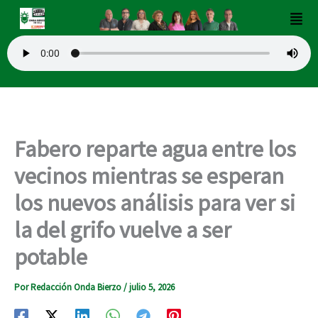
Ir
Men
al
contenido
Fabero reparte agua entre los
vecinos mientras se esperan
los nuevos análisis para ver si
la del grifo vuelve a ser
potable
Por
Redacción Onda Bierzo
/
julio 5, 2026