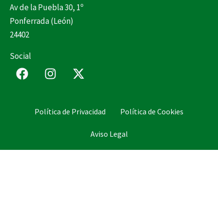
Av de la Puebla 30, 1º
Ponferrada (León)
24402
Social
F
I
X
a
n
-
c
s
t
e
t
w
Política de Privacidad
Política de Cookies
b
a
i
o
g
t
Aviso Legal
o
r
t
k
a
e
m
r