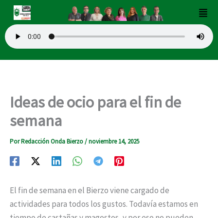
Ir
Men
al
contenido
Ideas de ocio para el fin de
semana
Por
Redacción Onda Bierzo
/
noviembre 14, 2025
El fin de semana en el Bierzo viene cargado de
actividades para todos los gustos. Todavía estamos en
tiempo de castañas y magostos, y por eso no pueden