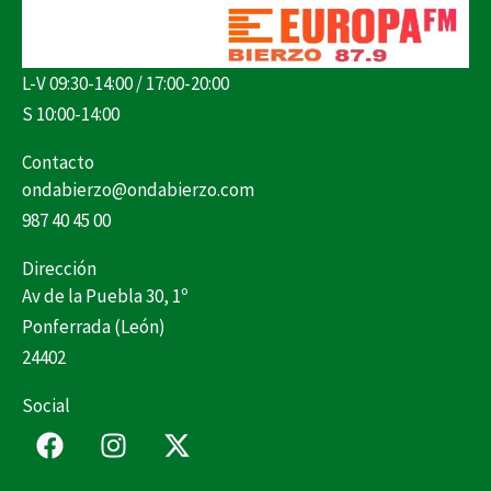
L-V 09:30-14:00 / 17:00-20:00
S 10:00-14:00
Contacto
ondabierzo@ondabierzo.com
987 40 45 00
Dirección
Av de la Puebla 30, 1º
Ponferrada (León)
24402
Social
F
I
X
a
n
-
c
s
t