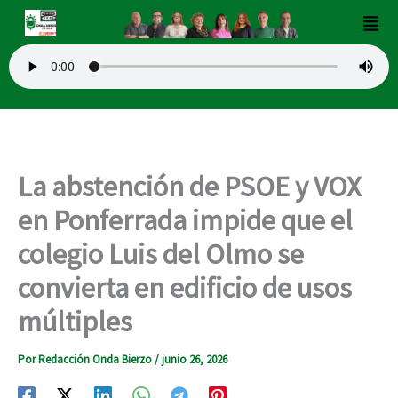
Ir
Men
al
contenido
La abstención de PSOE y VOX
en Ponferrada impide que el
colegio Luis del Olmo se
convierta en edificio de usos
múltiples
Por
Redacción Onda Bierzo
/
junio 26, 2026