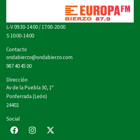
L-V 09:30-14:00 / 17:00-20:00
S 10:00-14:00
Contacto
ondabierzo@ondabierzo.com
987 40 45 00
Dirección
Av de la Puebla 30, 1º
Ponferrada (León)
24402
Social
F
I
X
a
n
-