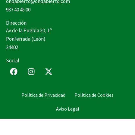
ondabierzo@ondabierzo.com
987 40 45 00
Dirección
Av de la Puebla 30, 1º
Ponferrada (León)
24402
Social
F
I
X
a
n
-
c
s
t
e
t
w
Política de Privacidad
Política de Cookies
b
a
i
o
g
t
Aviso Legal
o
r
t
k
a
e
m
r