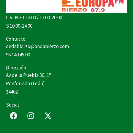
L-V 09:30-14:00 / 17:00-20:00
S 10:00-14:00
Contacto
ondabierzo@ondabierzo.com
987 40 45 00
Dirección
Av de la Puebla 30, 1º
Ponferrada (León)
24402
Social
F
I
X
a
n
-
c
s
t