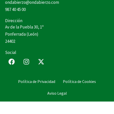
ondabierzo@ondabierzo.com
987 40 45 00
Dirección
Av de la Puebla 30, 1º
Ponferrada (León)
24402
Social
F
I
X
a
n
-
c
s
t
e
t
w
Política de Privacidad
Política de Cookies
b
a
i
o
g
t
Aviso Legal
o
r
t
k
a
e
m
r