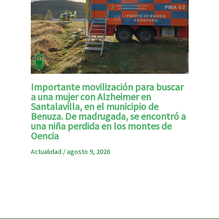
Importante movilización para buscar
a una mujer con Alzheimer en
Santalavilla, en el municipio de
Benuza. De madrugada, se encontró a
una niña perdida en los montes de
Oencia
Actualidad
/
agosto 9, 2026