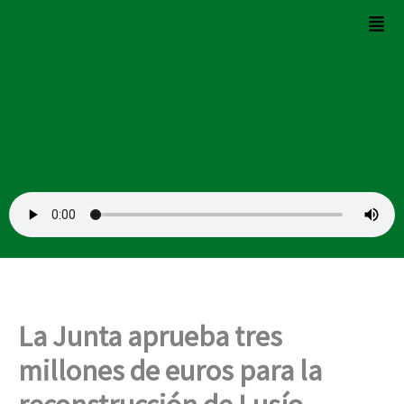
Ir
Men
al
contenido
La Junta aprueba tres
millones de euros para la