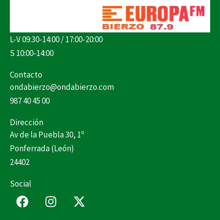
L-V 09:30-14:00 / 17:00-20:00
S 10:00-14:00
Contacto
ondabierzo@ondabierzo.com
987 40 45 00
Dirección
Av de la Puebla 30, 1º
Ponferrada (León)
24402
Social
F
I
X
a
n
-
c
s
t