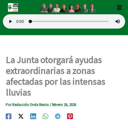
Ir
Men
al
contenido
La Junta otorgará ayudas
extraordinarias a zonas
afectadas por las intensas
lluvias
Por
Redacción Onda Bierzo
/
febrero 26, 2026