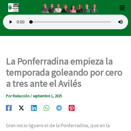
Ir
Men
al
contenido
La Ponferradina empieza la
temporada goleando por cero
a tres ante el Avilés
Por
Redacción
/
septiembre 1, 2025
Gran inicio liguero el de la Ponferradina, que en la