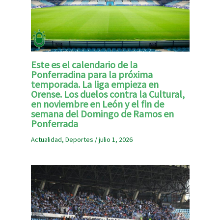
Este es el calendario de la
Ponferradina para la próxima
temporada. La liga empieza en
Orense. Los duelos contra la Cultural,
en noviembre en León y el fin de
semana del Domingo de Ramos en
Ponferrada
Actualidad
,
Deportes
/
julio 1, 2026