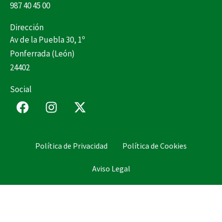
987 40 45 00
Dirección
Av de la Puebla 30, 1º
Ponferrada (León)
24402
Social
F
I
X
a
n
-
c
s
t
e
t
w
Política de Privacidad
Política de Cookies
b
a
i
o
g
t
Aviso Legal
o
r
t
k
a
e
m
r