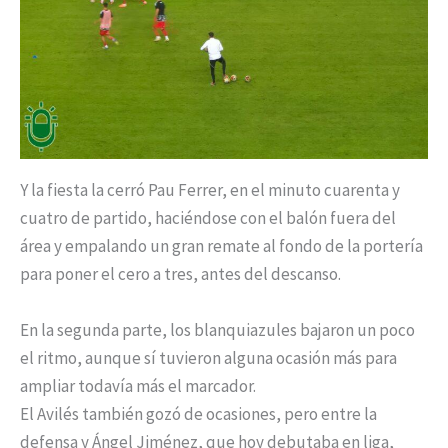
Y la fiesta la cerró Pau Ferrer, en el minuto cuarenta y
cuatro de partido, haciéndose con el balón fuera del
área y empalando un gran remate al fondo de la portería
para poner el cero a tres, antes del descanso.
En la segunda parte, los blanquiazules bajaron un poco
el ritmo, aunque sí tuvieron alguna ocasión más para
ampliar todavía más el marcador.
El Avilés también gozó de ocasiones, pero entre la
defensa y Ángel Jiménez, que hoy debutaba en liga,