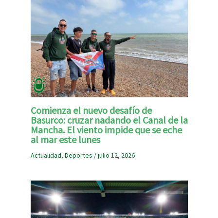
Comienza el nuevo desafío de
Basurco: cruzar nadando el Canal de la
Mancha. El viento impide que se eche
al mar este lunes
Actualidad
,
Deportes
/
julio 12, 2026