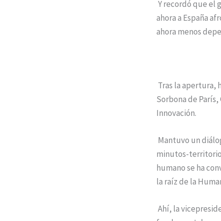
Y recordó que el 
ahora a España afr
ahora menos depen
Tras la apertura, 
Sorbona de París, 
Innovación.
Mantuvo un diálogo
minutos-territorio
humano se ha conv
la raíz de la Huma
Ahí, la vicepresid