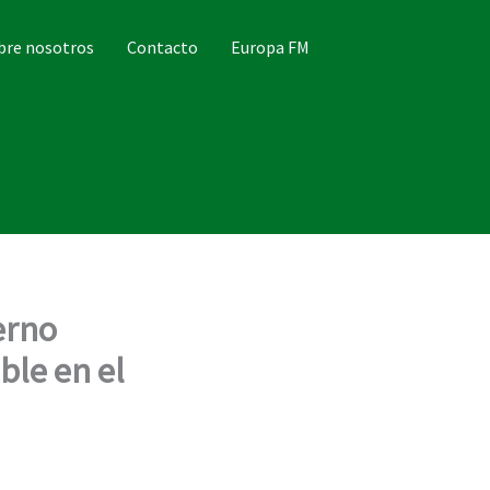
bre nosotros
Contacto
Europa FM
erno
ble en el