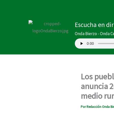
Ir
al
contenido
Escucha en di
Onda Bierzo - Onda C
Los puebl
anuncia 2
medio rur
Por
Redacción Onda Bi