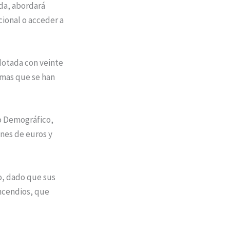
ada, abordará
cional o acceder a
dotada con veinte
emas que se han
to Demográfico,
ones de euros y
co, dado que sus
incendios, que