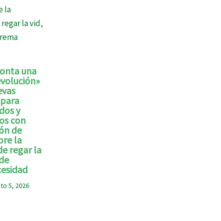
ronta una
volución»
evas
 para
edos y
nos con
ón de
bre la
de regar la
 de
esidad
to 5, 2026