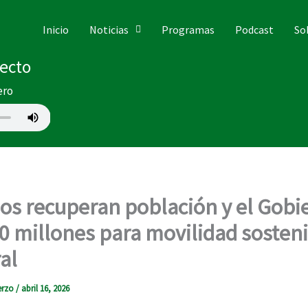
Inicio
Noticias
Programas
Podcast
So
recto
ero
os recuperan población y el Gobi
0 millones para movilidad sosteni
al
erzo
/
abril 16, 2026