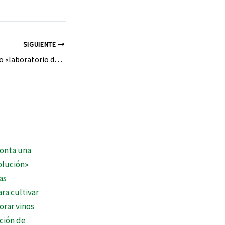
SIGUIENTE
Las Médulas han sido «laboratorio de pruebas» para proteger monumentos o enclaves Patrimonio de la Humanidad. Sus enseñanzas servirán de ejemplo para mejorar la gestión de otros territorios