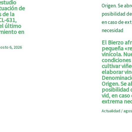
estudio
ituación de
s de la
CL-631,
el último
miento en
El Bierzo af
osto 6, 2026
pequeña «re
vinícola. Nu
condiciones
cultivar viñ
elaborar vi
Denominaci
Origen. Se a
posibilidad 
vid, en caso
extrema nec
Actualidad
/
agos