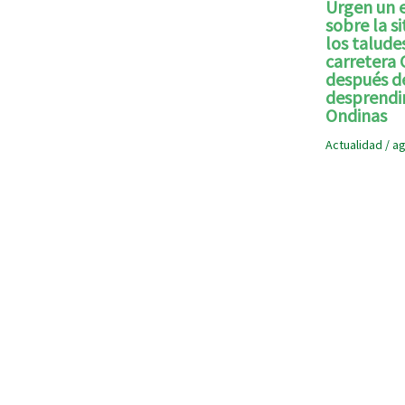
Urgen un 
sobre la s
los talude
carretera 
después d
desprendi
Ondinas
Actualidad
/
ag