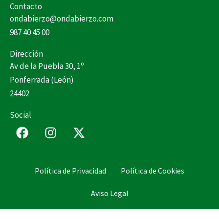
Contacto
ondabierzo@ondabierzo.com
987 40 45 00
Dirección
Av de la Puebla 30, 1º
Ponferrada (León)
24402
Social
F
I
X
a
n
-
c
s
t
e
t
w
Política de Privacidad
Política de Cookies
b
a
i
o
g
t
Aviso Legal
o
r
t
k
a
e