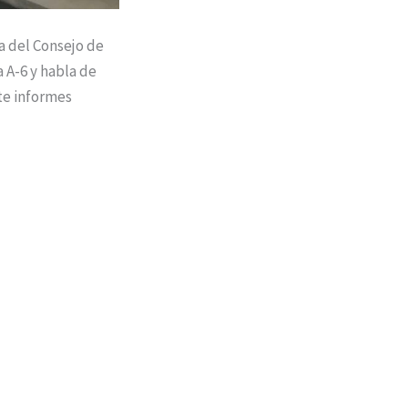
a del Consejo de
a A-6 y habla de
ite informes