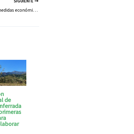
SIGUIENTE
El PP apuesta por medidas económicas para ayudar a autónomos y facilitar el relevo generacional
ón
l de
onferrada
 primeras
ara
laborar