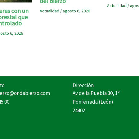
del Bierzo
Actualidad
/
agos
eres con un
Actualidad
/
agosto 6, 2026
orestal que
ntrolado
osto 6, 2026
to
Dirección
erzo@ondabierzo.com
Av de la Puebla 30, 1º
45 00
Ponferrada (León)
24402