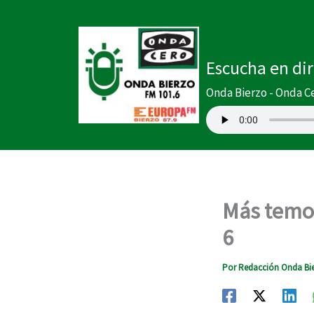
Ir
al
contenido
Escucha en di
Onda Bierzo - Onda C
Más temor
6
Por
Redacción Onda Bi