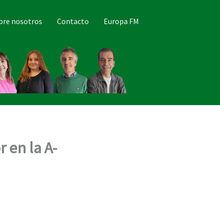
bre nosotros
Contacto
Europa FM
 en la A-