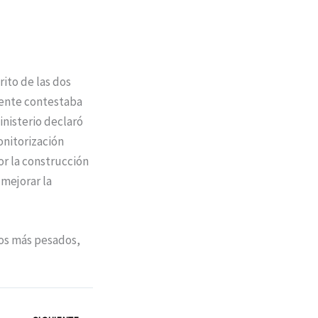
ito de las dos
uente contestaba
inisterio declaró
onitorización
or la construcción
 mejorar la
los más pesados,