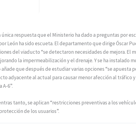
ica respuesta que el Ministerio ha dado a preguntas por escr
por León ha sido escueta. El departamento que dirige Óscar P
iones del viaducto “se detectaron necesidades de mejora. El m
orando la impermeabilización y el drenaje. Y se ha instalado m
o añade que después de estudiar varias opciones “se apuesta p
to adyacente al actual para causar menor afección al tráfico y
a A-6”.
tras tanto, se aplican “restricciones preventivas a los vehícu
protección de los usuarios”.