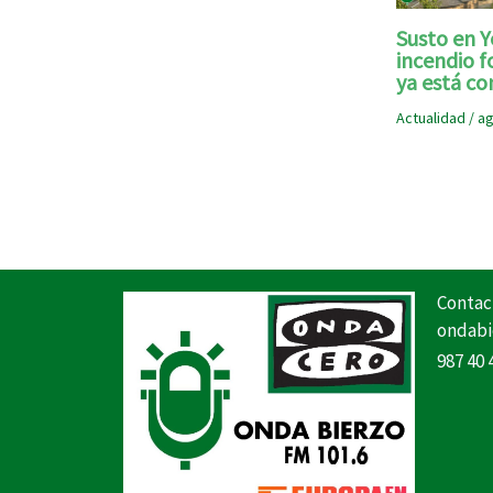
Susto en Y
incendio f
ya está co
Actualidad
/
ag
Contac
ondabi
987 40 