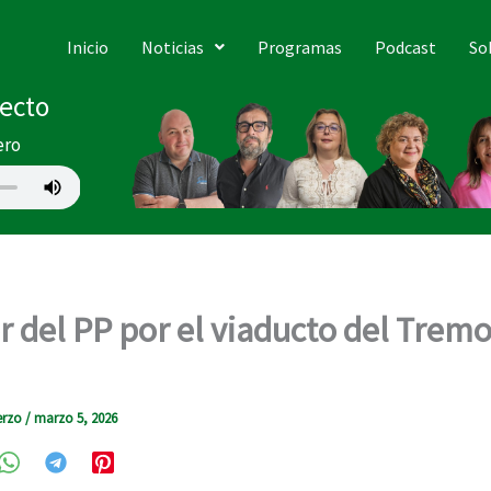
Inicio
Noticias
Programas
Podcast
So
recto
ero
 del PP por el viaducto del Tremor
erzo
/
marzo 5, 2026