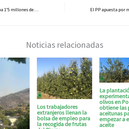
El Gobierno aprueba 1’5 millones de euros para seguir inspeccionando el viaducto del Tremor
Noticias relacionadas
La plantaci
experimenta
olivos en P
Los trabajadores
obtiene las
extranjeros llenan la
aceitunas p
bolsa de empleo para
empezar a e
la recogida de frutas
aceite