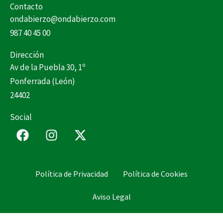
Contacto
ondabierzo@ondabierzo.com
987 40 45 00
Dirección
Av de la Puebla 30, 1º
Ponferrada (León)
24402
Social
F
I
X
a
n
-
c
s
t
e
t
w
Política de Privacidad
Política de Cookies
b
a
i
o
g
t
Aviso Legal
o
r
t
k
a
e