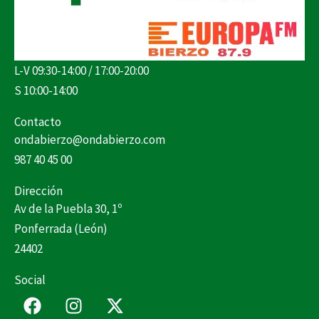
L-V 09:30-14:00 / 17:00-20:00
S 10:00-14:00
Contacto
ondabierzo@ondabierzo.com
987 40 45 00
Dirección
Av de la Puebla 30, 1º
Ponferrada (León)
24402
Social
F
I
X
a
n
-