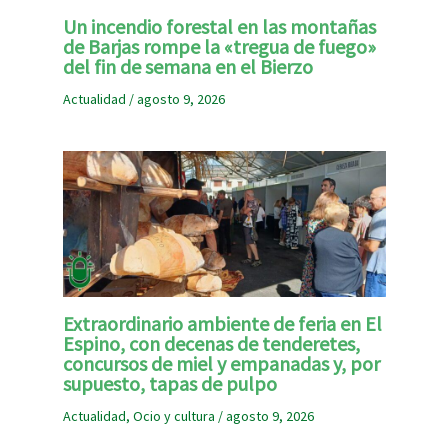
Un incendio forestal en las montañas
de Barjas rompe la «tregua de fuego»
del fin de semana en el Bierzo
Actualidad
/
agosto 9, 2026
Extraordinario ambiente de feria en El
Espino, con decenas de tenderetes,
concursos de miel y empanadas y, por
supuesto, tapas de pulpo
Actualidad
,
Ocio y cultura
/
agosto 9, 2026