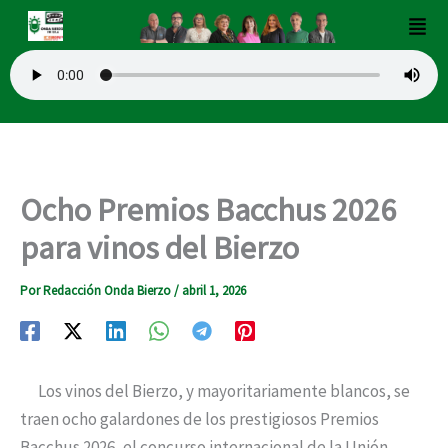
Ir
Men
al
contenido
Ocho Premios Bacchus 2026
para vinos del Bierzo
Por
Redacción Onda Bierzo
/
abril 1, 2026
Los vinos del Bierzo, y mayoritariamente blancos, se
traen ocho galardones de los prestigiosos Premios
Bacchus 2026, el concurso internacional de la Unión