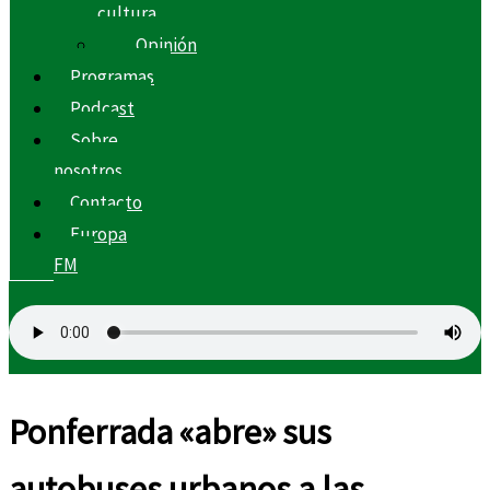
cultura
Opinión
Programas
Podcast
Sobre
nosotros
Contacto
Europa
FM
Ponferrada «abre» sus
autobuses urbanos a las