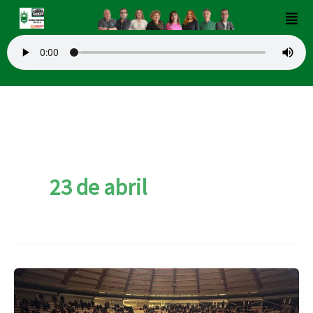
Ir
Men
al
contenido
23 de abril