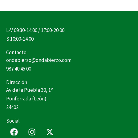
L-V 09:30-14:00 / 17:00-20:00
S 10:00-14:00
Contacto
ondabierzo@ondabierzo.com
987 40 45 00
Dirección
Av de la Puebla 30, 1º
Ponferrada (León)
24402
Social
F
I
X
a
n
-