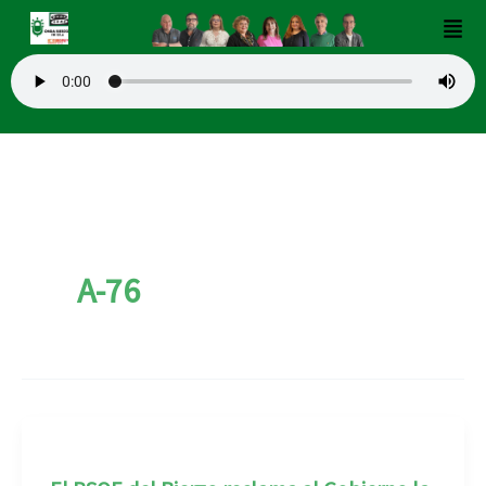
Ir
Men
al
contenido
A-76