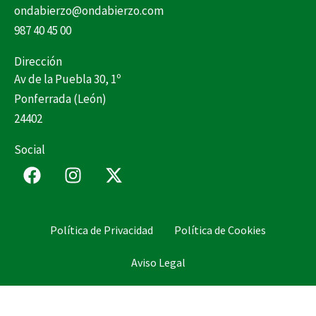
ondabierzo@ondabierzo.com
987 40 45 00
Dirección
Av de la Puebla 30, 1º
Ponferrada (León)
24402
Social
F
I
X
a
n
-
c
s
t
e
t
w
Política de Privacidad
Política de Cookies
b
a
i
o
g
t
Aviso Legal
o
r
t
k
a
e
m
r