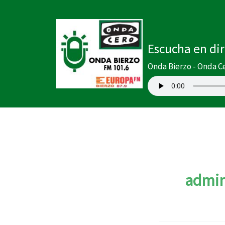
Buscar
Ir
por:
al
contenido
Escucha en di
Onda Bierzo - Onda C
admin