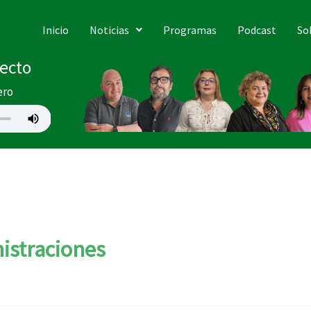
Inicio
Noticias
Programas
Podcast
So
recto
ero
istraciones