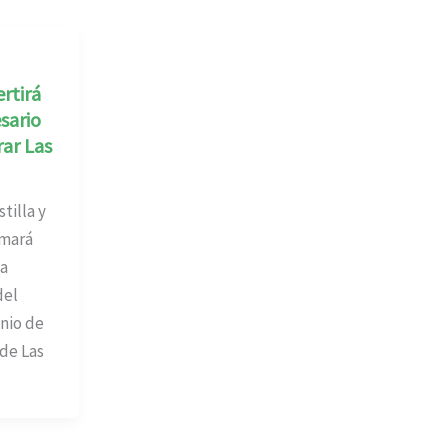
rtirá
sario
ar Las
tilla y
imará
la
del
nio de
de Las