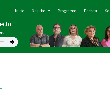
Inicio
Noticias
Programas
Podcast
So
recto
ero
+