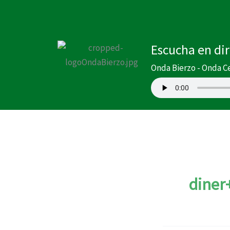
Ir
al
contenido
Escucha en di
Onda Bierzo - Onda C
diner