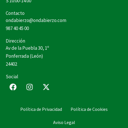
S 10:00-14:00
Contacto
ondabierzo@ondabierzo.com
987 40 45 00
Dirección
Av de la Puebla 30, 1º
Ponferrada (León)
24402
Social
F
I
X
a
n
-
c
s
t
e
t
w
Política de Privacidad
Política de Cookies
b
a
i
o
g
t
Aviso Legal
o
r
t