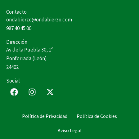
Contacto
ondabierzo@ondabierzo.com
987 40 45 00
Dirección
Av de la Puebla 30, 1º
Ponferrada (León)
24402
Social
F
I
X
a
n
-
c
s
t
e
t
w
Política de Privacidad
Política de Cookies
b
a
i
o
g
t
Aviso Legal
o
r
t