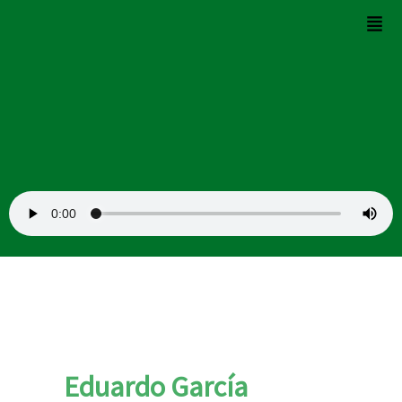
Ir
Men
al
contenido
Eduardo García