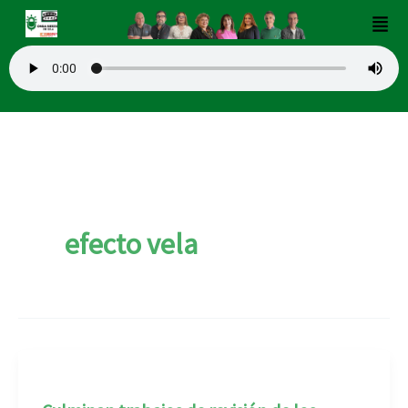
Ir
Men
al
contenido
efecto vela