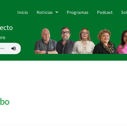
Inicio
Noticias
Programas
Podcast
So
recto
ero
ebo