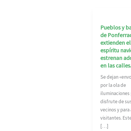
Pueblos y ba
de Ponferra
extienden el
espíritu nav
estrenan ad
en las calles
Se dejan «envo
por la ola de
iluminaciones 
disfrute de su
vecinos y para 
visitantes. Est
[…]