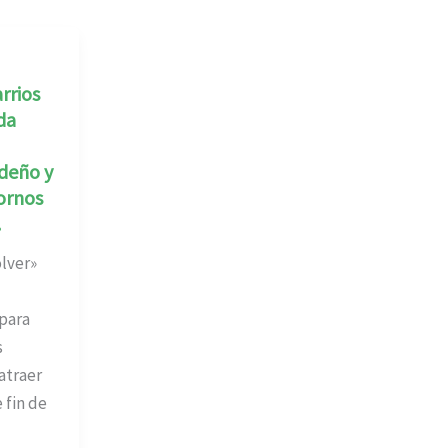
rrios
da
ideño y
ornos
.
lver»
para
s
atraer
e fin de