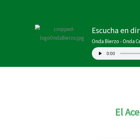
Ir
al
contenido
Escucha en di
Onda Bierzo - Onda C
El Ac