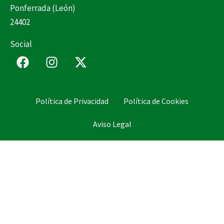
Ponferrada (León)
24402
Social
F
I
X
a
n
-
c
s
t
e
t
w
Política de Privacidad
Política de Cookies
b
a
i
o
g
t
Aviso Legal
o
r
t
k
a
e
m
r