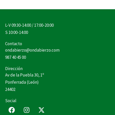
L-V 09:30-14:00 / 17:00-20:00
S 10:00-14:00
Contacto
ondabierzo@ondabierzo.com
987 40 45 00
Dirección
Av de la Puebla 30, 1º
Ponferrada (León)
24402
Social
F
I
X
a
n
-