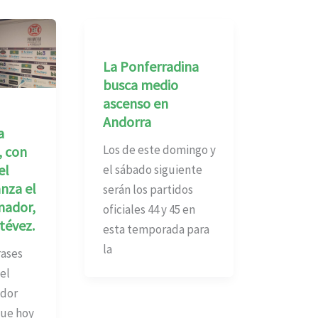
La Ponferradina
busca medio
ascenso en
Andorra
a
Los de este domingo y
 con
el
el sábado siguiente
nza el
serán los partidos
nador,
oficiales 44 y 45 en
tévez.
esta temporada para
la
rases
el
ador
que hoy