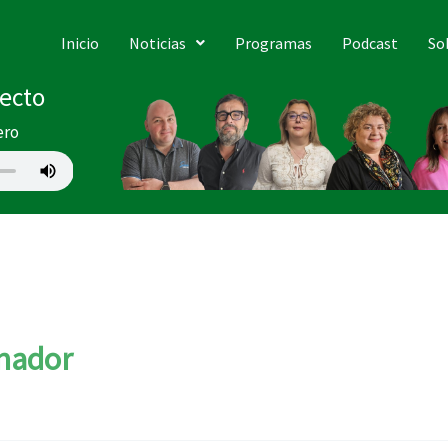
Inicio
Noticias
Programas
Podcast
So
recto
ero
nador