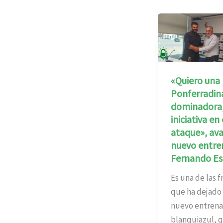
«Quiero una
Ponferradin
dominadora,
iniciativa en 
ataque», ava
nuevo entre
Fernando Es
Es una de las f
que ha dejado 
nuevo entren
blanquiazul, 