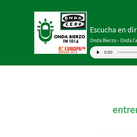
Ir
al
contenido
Escucha en di
Onda Bierzo - Onda C
entre