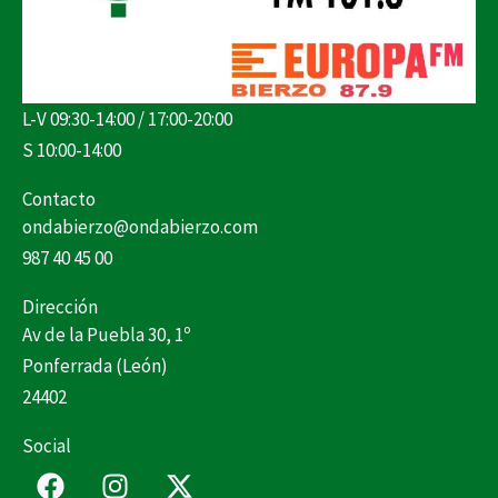
L-V 09:30-14:00 / 17:00-20:00
S 10:00-14:00
Contacto
ondabierzo@ondabierzo.com
987 40 45 00
Dirección
Av de la Puebla 30, 1º
Ponferrada (León)
24402
Social
F
I
X