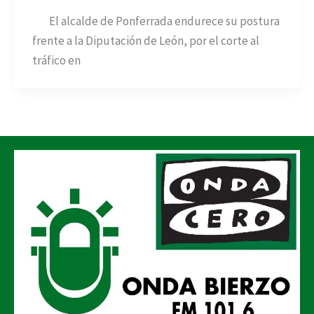
El alcalde de Ponferrada endurece su postura
frente a la Diputación de León, por el corte al
tráfico en