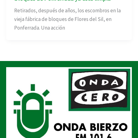
Retirados, después de años, los escombros en la
vieja fábrica de bloques de Flores del Sil, en
Ponferrada. Una acción