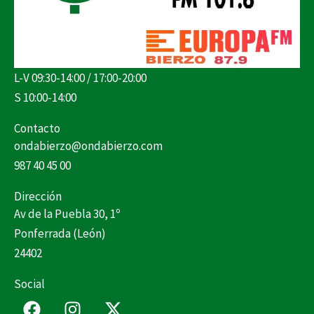
L-V 09:30-14:00 / 17:00-20:00
S 10:00-14:00
Contacto
ondabierzo@ondabierzo.com
987 40 45 00
Dirección
Av de la Puebla 30, 1º
Ponferrada (León)
24402
Social
F
I
X