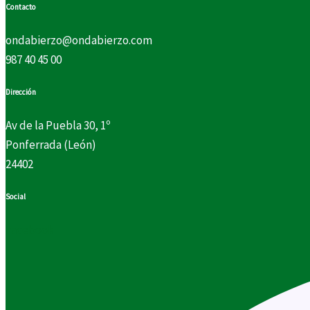
Contacto
ondabierzo@ondabierzo.com
987 40 45 00
Dirección
Av de la Puebla 30, 1º
Ponferrada (León)
24402
Social
Facebook