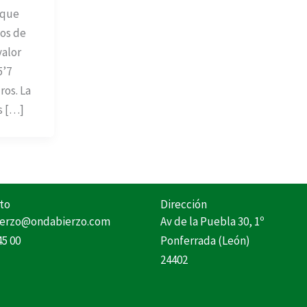
 que
os de
valor
5’7
ros. La
s […]
to
Dirección
erzo@ondabierzo.com
Av de la Puebla 30, 1º
45 00
Ponferrada (León)
24402