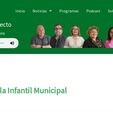
Inicio
Noticias
Programas
Podcast
So
recto
ero
a Infantil Municipal