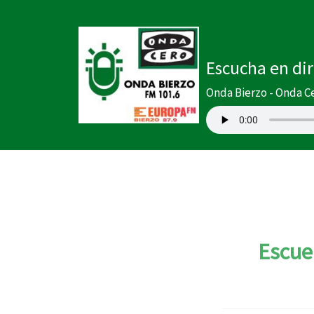
Ir
al
contenido
Escucha en di
Onda Bierzo - Onda C
Escuel