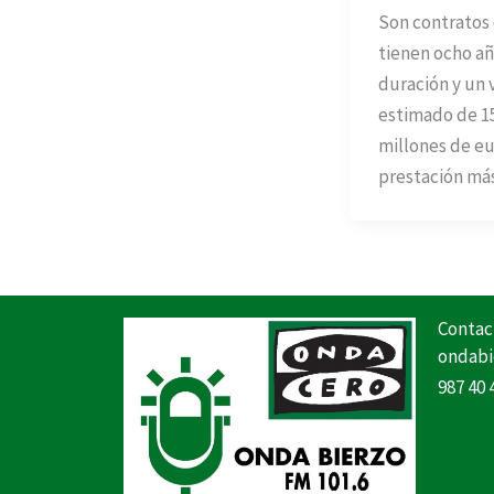
Son contratos
tienen ocho añ
duración y un 
estimado de 1
millones de eu
prestación má
Contac
ondabi
987 40 