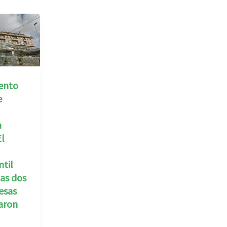
ento
e
a
El
ntil
las dos
esas
aron