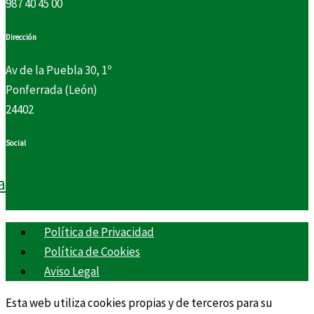
987 40 45 00
Dirección
Av de la Puebla 30, 1º
Ponferrada (León)
24402
Social
acebook
Instagram
X-
twitter
Política de Privacidad
Política de Cookies
Aviso Legal
Esta web utiliza cookies propias y de terceros para su