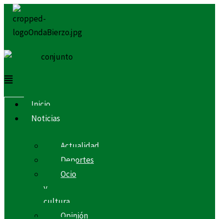
Ir
Menú
Menú
al
contenido
Inicio
Noticias
Actualidad
Deportes
Ocio
y
cultura
Opinión