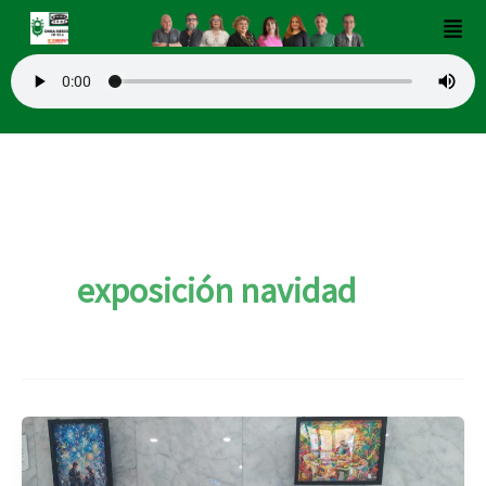
Ir
Men
al
contenido
exposición navidad