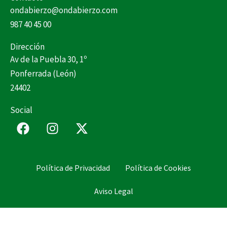
ondabierzo@ondabierzo.com
987 40 45 00
Dirección
Av de la Puebla 30, 1º
Ponferrada (León)
24402
Social
F
I
X
a
n
-
c
s
t
e
t
w
Política de Privacidad
Política de Cookies
b
a
i
o
g
t
Aviso Legal
o
r
t
k
a
e
m
r